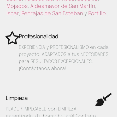
Mojados
,
Aldeamayor de San Martín
,
Íscar
,
Pedrajas de San Esteban
y
Portillo
.
Profesionalidad
EXPERIENCIA y PROFESIONALISMO en cada
proyecto. ADAPTADOS a tus NECESIDADES
para RESULTADOS EXCEPCIONALES.
¡Contáctanos ahora!
Limpieza
PLADUR IMPECABLE con LIMPIEZA
garantizada. ¡Tu hogar brillará! Contrata