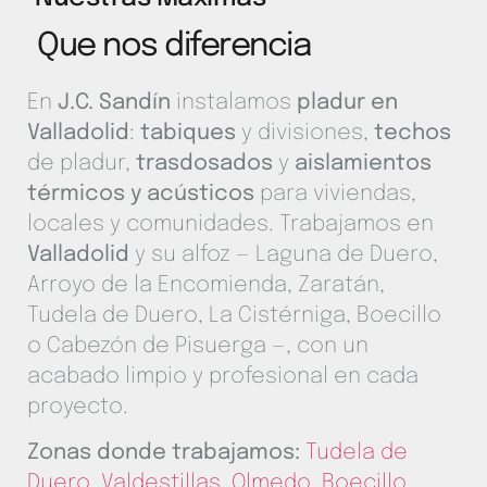
Que nos diferencia
En
J.C. Sandín
instalamos
pladur en
Valladolid
:
tabiques
y divisiones,
techos
de pladur,
trasdosados
y
aislamientos
térmicos y acústicos
para viviendas,
locales y comunidades. Trabajamos en
Valladolid
y su alfoz — Laguna de Duero,
Arroyo de la Encomienda, Zaratán,
Tudela de Duero, La Cistérniga, Boecillo
o Cabezón de Pisuerga —, con un
acabado limpio y profesional en cada
proyecto.
Zonas donde trabajamos:
Tudela de
Duero
,
Valdestillas
,
Olmedo
,
Boecillo
,